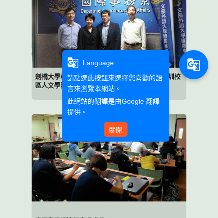
g_translate
g_translate
Language
劍橋大學亞洲及中東學系博士、香港中文大學深圳校
請點選此按鈕來選擇您喜歡的語
區人文學院講師馮先祥先生
言來瀏覽本網站。
此網站的翻譯是由
Google 翻譯
提供。
關閉