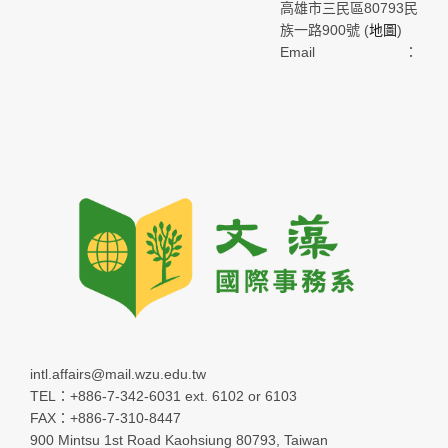
高雄市三民區80793民
族一路900號 (
地圖
)
Email：
intl.affairs@mail.wzu.edu.tw
TEL：+886-7-342-6031 ext. 6102 or 6103
FAX：+886-7-310-8447
900 Mintsu 1st Road Kaohsiung 80793, Taiwan