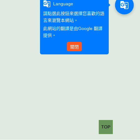
g_translate
g_translate
Language
請點選此按鈕來選擇您喜歡的語
言來瀏覽本網站。
此網站的翻譯是由
Google 翻譯
提供。
關閉
TOP