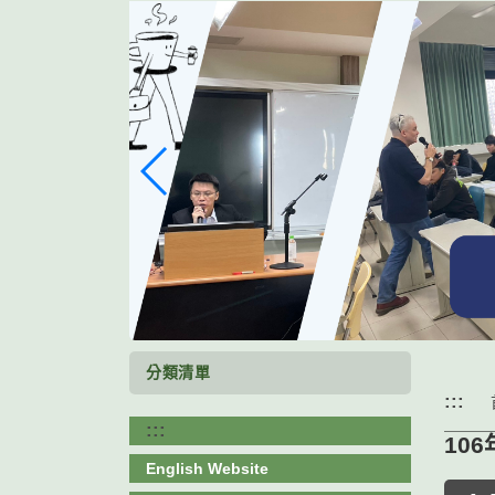
跳
到
主
要
內
容
區
塊
分類清單
:::
:::
106
English Website