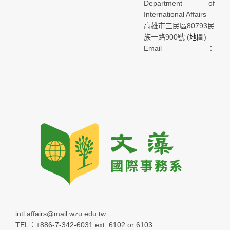
Department of
International Affairs
高雄市三民區80793民
族一路900號 (
地圖
)
Email：
intl.affairs@mail.wzu.edu.tw
TEL：+886-7-342-6031 ext. 6102 or 6103