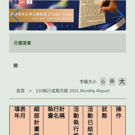
跳
到
主
要
內
容
區
分類清單
塊
大
中
字級大小
小
首頁
110執行成果月報 2021 Monthly Report
填表
細
執行計
活
活
狀
操
年月
部
畫名稱
動
動
態
作
計
執
已
畫
行
結