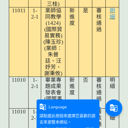
三桂)
11011
1-
業師協
新
是
審
明
2-1
同教學
進
核
細
(1424)
度
通
(
國際貿
過
易實務)
(陳玉珍)
(
業師：
朱晉
廷、汪
妤芳、
謝秉攸)
11010
1-
畢業專
新
否
審
明
2-1
題成果
進
核
細
發表會
度
通
(國際事
過
務系)
g_translate
g_translate
Language
11010
1-
畢業研
新
否
審
明
請點選此按鈕來選擇您喜歡的語
2-1
究成果
進
核
細
言來瀏覽本網站。
發表
度
通