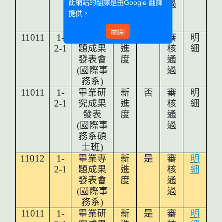
此網站的翻譯是由
Google 翻譯
(
國際事
過
提供。
務系碩
士班)
關閉
11011
1-
畢業專
新
否
審
明
2-1
題成果
進
核
細
發表會
度
通
(國際事
過
務系)
11011
1-
畢業研
新
否
審
明
2-1
究成果
進
核
細
發表
度
通
(
國際事
過
務系碩
士班)
11012
1-
畢業專
新
是
審
明
2-1
題成果
進
核
細
發表會
度
通
(國際事
過
務系)
11011
1-
畢業研
新
是
審
明