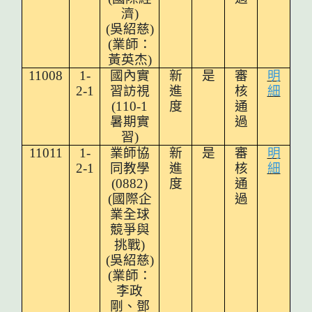
濟)
(
吳紹慈)
(業師：
黃英杰)
11008
1-
國內實
新
是
審
明
2-1
習訪視
進
核
細
(110-1
度
通
暑期實
過
習)
11011
1-
業師協
新
是
審
明
2-1
同教學
進
核
細
(0882)
度
通
(
國際企
過
業全球
競爭與
挑戰)
(
吳紹慈)
(業師：
李政
剛、鄧