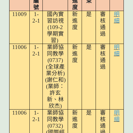
編
進
束
號
度
11009
1-
國內實
新
是
審
明
2-1
習訪視
進
核
細
(109-2
度
通
學期實
過
習)
11006
1-
業師協
新
是
審
明
2-1
同教學
進
核
細
(0737)
度
通
(
全球產
過
業分析)
(謝仁和)
(
業師：
許玄
新、林
欣杰)
11006
1-
業師協
新
是
審
明
2-1
同教學
進
核
細
(0732)
度
通
(國際經
過