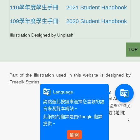
110學年度學生手冊
2021 Student Handbook
109學年度學生手冊
2020 Student Handbook
Illustration Designed by Unplash
TOP
Part of the illustration used in this website is designed by
Freepik Stories.
g_translate
g_translate
Language
Department of
International Affairs
請點選此按鈕來選擇您喜歡的語
高雄市三民區80793民
言來瀏覽本網站。
族一路900號 (
地圖
)
此網站的翻譯是由
Google 翻譯
Email：
提供。
關閉