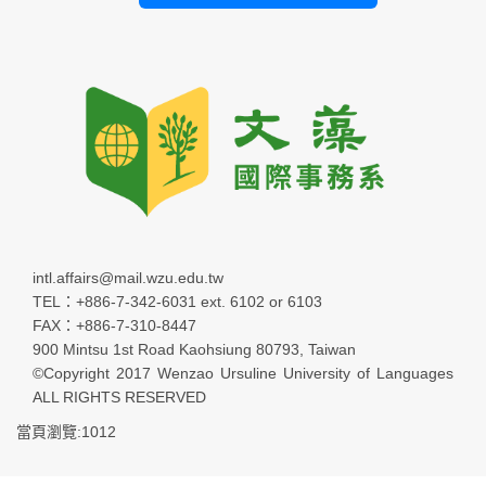
intl.affairs@mail.wzu.edu.tw
TEL：+886-7-342-6031 ext. 6102 or 6103
FAX：+886-7-310-8447
900 Mintsu 1st Road Kaohsiung 80793, Taiwan
©Copyright 2017 Wenzao Ursuline University of Languages
ALL RIGHTS RESERVED
當頁瀏覽:1012