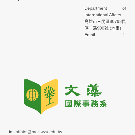
Department of
International Affairs
高雄市三民區80793民
族一路900號 (
地圖
)
Email：
intl.affairs@mail.wzu.edu.tw