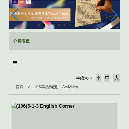
跳
到
主
要
內
容
區
分類清單
塊
大
中
字級大小
小
首頁
106年活動照片 Activities