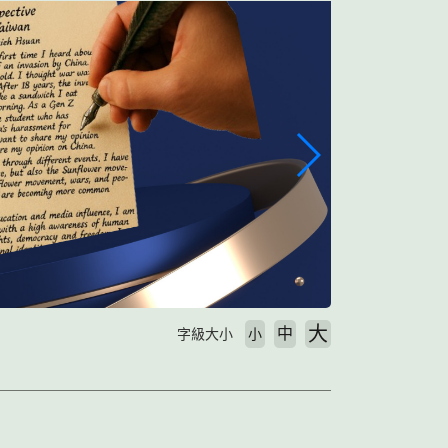
大
中
字級大小
小