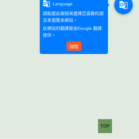
g_translate
g_translate
Language
請點選此按鈕來選擇您喜歡的語
言來瀏覽本網站。
此網站的翻譯是由
Google 翻譯
提供。
關閉
TOP