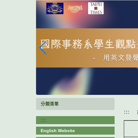
跳
到
主
要
內
容
區
塊
分類清單
:::
:::
English Website