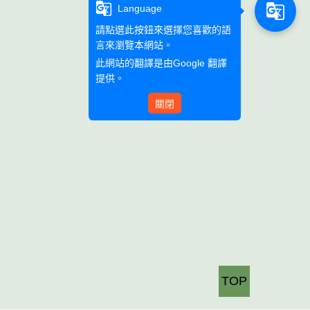
g_translate
g_translate
Language
請點選此按鈕來選擇您喜歡的語
言來瀏覽本網站。
此網站的翻譯是由
Google 翻譯
提供。
關閉
TOP