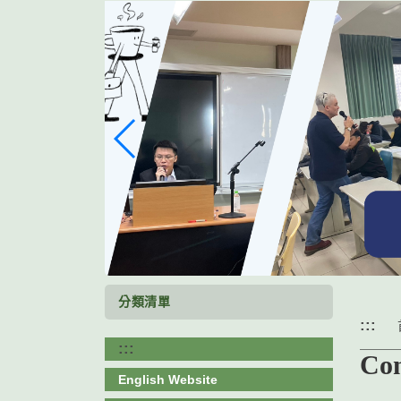
跳
到
主
要
內
容
區
塊
分類清單
:::
:::
Co
English Website