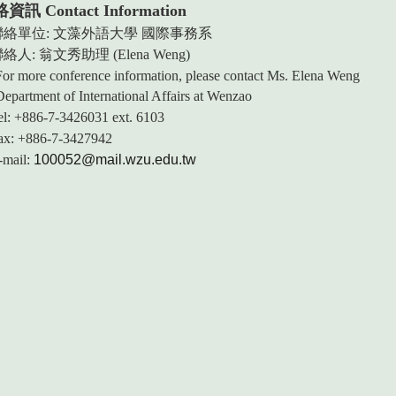
 Contact Information
絡單位: 文藻外語大學 國際事務系
人: 翁文秀助理 (Elena Weng)
For more conference information, please contact Ms. Elena Weng
ment of International Affairs at Wenzao
 +886-7-3426031 ext. 6103
: +886-7-3427942
mai
l:
100052@mail.wzu.edu.tw