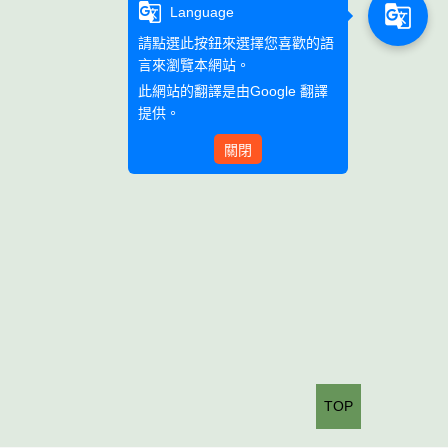
g_translate
g_translate
Language
請點選此按鈕來選擇您喜歡的語
言來瀏覽本網站。
此網站的翻譯是由
Google 翻譯
提供。
關閉
TOP