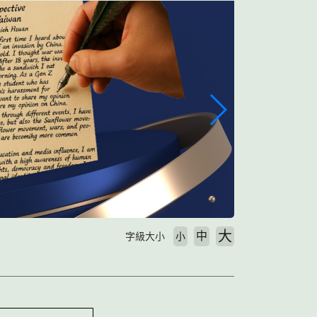
大
中
字級大小
小