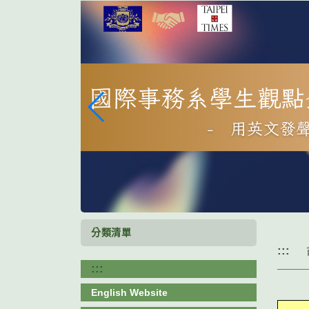
跳
到
主
要
內
容
區
塊
分類清單
:::
:::
English Website