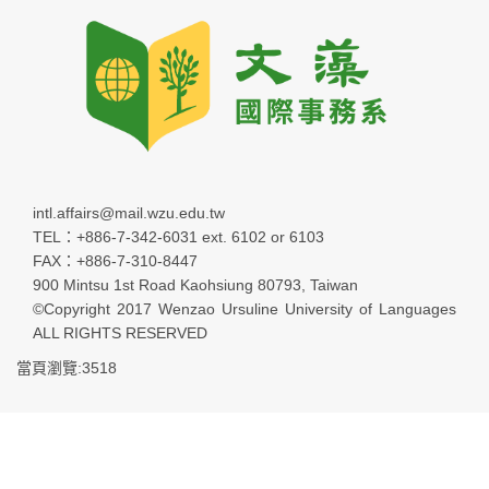
intl.affairs@mail.wzu.edu.tw
TEL：+886-7-342-6031 ext. 6102 or 6103
FAX：+886-7-310-8447
900 Mintsu 1st Road Kaohsiung 80793, Taiwan
©Copyright 2017 Wenzao Ursuline University of Languages
ALL RIGHTS RESERVED
當頁瀏覽:3518