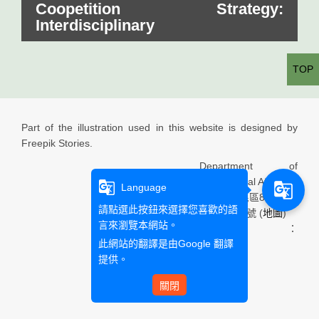
Coopetition Strategy:
Interdisciplinary
TOP
Part of the illustration used in this website is designed by
Freepik Stories.
Department of
International Affairs
g_translate
g_translate
Language
高雄市三民區80793民
請點選此按鈕來選擇您喜歡的語
族一路900號 (
地圖
)
言來瀏覽本網站。
Email：
此網站的翻譯是由
Google 翻譯
提供。
關閉