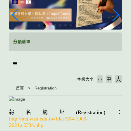
跳
到
主
要
內
容
區
分類清單
塊
大
中
字級大小
小
首頁
Registration
報名網址
(Registration)：
http://ma.wzu.edu.tw/files/304-1000-
2621,c2334.php