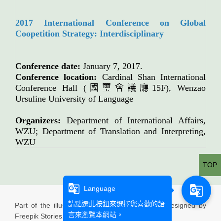
2017 International Conference on Global
Coopetition Strategy: Interdisciplinary
Conference date:
January 7, 2017.
Conference location:
Cardinal Shan International
Conference Hall (
國璽會議廳
15F), Wenzao
Ursuline University of Language
Organizers:
Department of International Affairs,
WZU; Department of Translation and Interpreting,
WZU
TOP
g_translate
g_translate
Language
請點選此按鈕來選擇您喜歡的語
Part of the illustration used in this website is designed by
言來瀏覽本網站。
Freepik Stories.