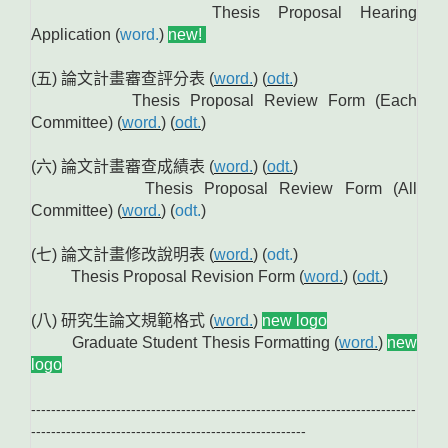
Thesis Proposal Hearing
Application (
word.
)
new!
(五) 論文計畫審查評分表 (
word.
) (
odt.
)
Thesis Proposal Review Form (Each
Committee) (
word.
) (
odt.
)
(六) 論文計畫審查成績表 (
word.
) (
odt.
)
Thesis Proposal Review Form (All
Committee) (
word.
) (
odt.
)
(七) 論文計畫修改說明表 (
word.
) (
odt.
)
Thesis Proposal Revision Form (
word.
) (
odt.
)
(八) 研究生論文規範格式 (
word.
)
new logo
Graduate Student Thesis Formatting (
word.
)
new
logo
-----------------------------------------------------------------------------
-------------------------------------------------------