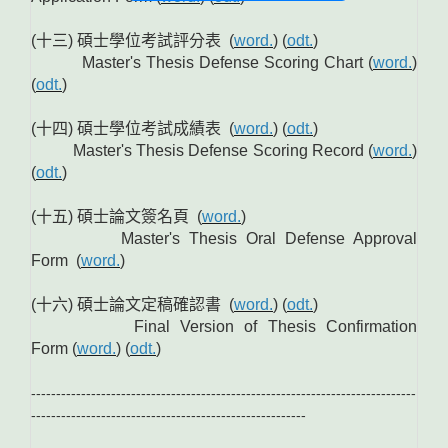
(十三) 碩士學位考試評分表 (
word.
) (
odt.
)
Master's Thesis Defense Scoring Chart (
word.
)
(
odt.
)
(十四) 碩士學位考試成績表 (
word.
) (
odt.
)
Master's Thesis Defense Scoring Record (
word.
)
(
odt.
)
(十五) 碩士論文簽名頁 (
word.
)
Master's Thesis Oral Defense Approval
Form (
word.
)
(十六) 碩士論文定稿確認書 (
word.
) (
odt.
)
Final Version of Thesis Confirmation
Form (
word.
) (
odt.
)
-----------------------------------------------------------------------------
-------------------------------------------------------