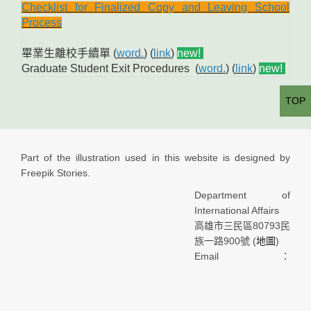
Checklist for Finalized Copy and Leaving School
Process
畢業生離校手續單 (
word.
) (
link
)
new!
Graduate Student Exit Procedures (
word.
) (
link
)
new!
TOP
Part of the illustration used in this website is designed by
Freepik Stories.
Department of
International Affairs
高雄市三民區80793民
族一路900號 (
地圖
)
Email：