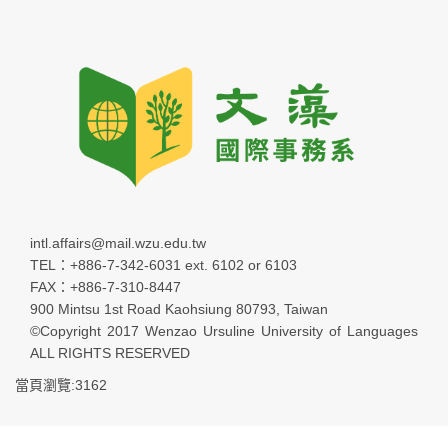
intl.affairs@mail.wzu.edu.tw
TEL：+886-7-342-6031 ext. 6102 or 6103
FAX：+886-7-310-8447
900 Mintsu 1st Road Kaohsiung 80793, Taiwan
©Copyright 2017 Wenzao Ursuline University of Languages
ALL RIGHTS RESERVED
當頁瀏覽:3162