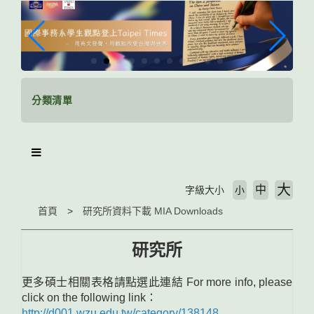
跳
到
主
要
內
容
區
分類清單
塊
大
中
字級大小
小
首頁
研究所資料下載 MIA Downloads
研究所
更多碩士相關表格請點選此連結 For more info, please
click on the following link：
http://d001.wzu.edu.tw/category/138148