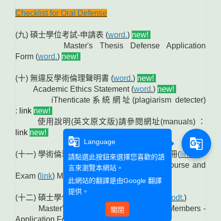
Checklist for Oral Defense
(九) 碩士學位考試-申請表 (
word.
)
new!
Master's Thesis Defense Application
Form (
word.
)
new!
(十) 無違反學術倫理聲明書 (
word.
)
new!
Academic Ethics Statement (
word.
)
new!
iThenticate系統網址(plagiarism detecter)
:
link
new!
使用說明(英文原文版)請參閱網址(manuals) ：
link
new!
g_translate
g_translate
Language
(十一) 學術倫理教育課程及考試 (
link
) 操作手冊(
link
)
請點選此按鈕來選擇您喜歡的語
Academic Research Ethics Course and
言來瀏覽本網站。
Exam (
link
) Manuals (
link
)
此網站的翻譯是由
Google 翻譯
提供。
(十二) 碩士學位考試委員名冊申請表 (
word.
) (
odt.
)
Master's Thesis Defense Committee Members -
關閉
Application Form (
word.
) (
odt.
)