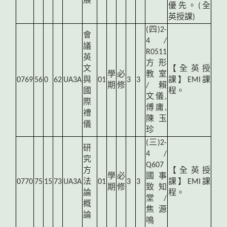
展
優先。(全
英授課)
(
四)2-
會
4 /
議
R0511
英
方形
文
【全英授
學
必
教室
0769
56
0
62
UA3A
與
01
3
3
課】EMI課
期
修
/ 賴
國
程。
文儀,
際
傅庸,
禮
陳玉
儀
珍
(
三)2-
研
4 /
究
Q607
方
【全英授
學
必
國事
0770
75
15
73
UA3A
法
01
3
3
課】EMI課
期
修
致知
論
程。
堂 /
概
焦源
論
鳴