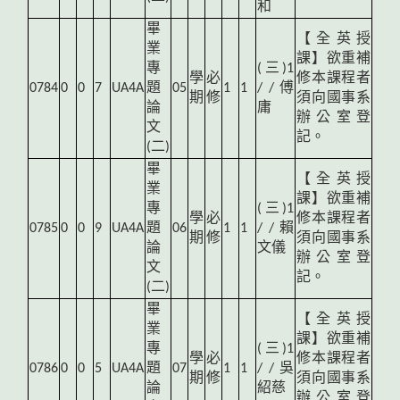
和
畢
【全英授
業
課】欲重補
專
(
三)1
學
必
修本課程者
0784
0
0
7
UA4A
題
05
1
1
/ / 傅
期
修
須向國事系
論
庸
辦公室登
文
記。
(二)
畢
【全英授
業
課】欲重補
專
(
三)1
學
必
修本課程者
0785
0
0
9
UA4A
題
06
1
1
/ / 賴
期
修
須向國事系
論
文儀
辦公室登
文
記。
(二)
畢
【全英授
業
課】欲重補
專
(
三)1
學
必
修本課程者
0786
0
0
5
UA4A
題
07
1
1
/ / 吳
期
修
須向國事系
論
紹慈
辦公室登