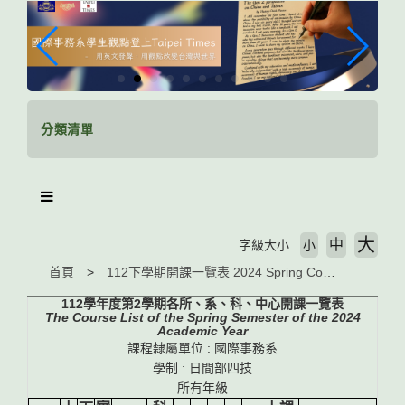
跳
到
主
要
內
容
區
分類清單
塊
大
中
字級大小
小
首頁
112下學期開課一覽表 2024 Spring Course List
112學年度第2學期各所、系、科、中心開課一覽表
The Course List of the Spring Semester of the 2024
Academic Year
課程隸屬單位 : 國際事務系
學制 : 日間部四技
所有年級