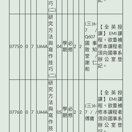
記。
巧
(二)
研
究
(
三)6-
【全英授
方
7 /
課】EMI課
法
Q607
程。欲重補
與
學
必
國事
0775
0
0
7
UA4A
04
2
2
修本課程者
寫
期
修
致知
須向國事系
作
堂 /
辦公室登
技
謝仁
記。
巧
和
(二)
研
究
【全英授
方
課】EMI課
法
(
三)6-
程。欲重補
與
學
必
0776
0
0
7
UA4A
05
2
2
7 / /
修本課程者
寫
期
修
傅庸
須向國事系
作
辦公室登
技