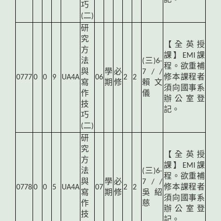
記。
巧
(二)
研
究
【全英授
方
課】EMI課
法
(
三)6-
程。欲重補
與
學
必
7 / /
0777
0
0
9
UA4A
06
2
2
修本課程者
寫
期
修
賴文
須向國事系
作
儀
辦公室登
技
記。
巧
(二)
研
究
【全英授
方
課】EMI課
法
(
三)6-
程。欲重補
與
學
必
7 / /
0778
0
0
5
UA4A
07
2
2
修本課程者
寫
期
修
吳紹
須向國事系
作
慈
辦公室登
技
記。