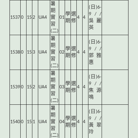
暑
(
日)6-
期
學
選
9 / /
1537
0
15
2
UA4
實
01
4
4
期
修
吳麗
習
英
(二)
暑
(
日)6-
期
學
選
9 / /
1538
0
15
3
UA4
實
02
4
4
期
修
郭雅
習
惠
(二)
暑
(
日)6-
期
學
選
9 / /
1539
0
15
2
UA4
實
03
4
4
期
修
焦源
習
鳴
(二)
暑
(
日)6-
期
學
選
9 / /
1540
0
15
1
UA4
實
04
4
4
期
修
黃翠
習
玲
(二)