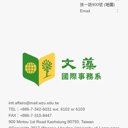
族一路900號 (
地圖
)
Email：
intl.affairs@mail.wzu.edu.tw
TEL：+886-7-342-6031 ext. 6102 or 6103
FAX：+886-7-310-8447
900 Mintsu 1st Road Kaohsiung 80793, Taiwan