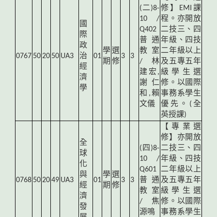
(
二)8-
修】EMI課
10 /
程。亦開放
國
Q402
二技三、四
際
普通
年級、四技
政
學
選
教室
二年級以上
0767
50
20
50
UA3
治
01
3
3
期
修
/ 林
及五專五年
經
建宏,
級學生選
濟
謝仁
修。以國際
學
和,賴
事務系學生
文儀
優先。(全
英授課)
【專業選
修】亦開放
全
(
四)8-
二技三、四
球
10 /
年級、四技
化
Q601
二年級以上
與
學
選
0768
50
20
49
UA3
01
3
3
普通
及五專五年
經
期
修
教室
級學生選
濟
/ 焦
修。以國際
發
源鳴
事務系學生