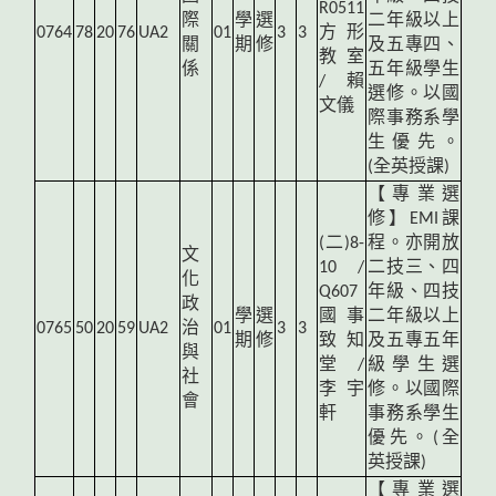
R0511
際
學
選
二年級以上
0764
78
20
76
UA2
01
3
3
方形
關
期
修
及五專四、
教室
係
五年級學生
/ 賴
選修。以國
文儀
際事務系學
生優先。
(全英授課)
【專業選
修】EMI課
(
二)8-
程。亦開放
文
10 /
二技三、四
化
Q607
年級、四技
政
學
選
國事
二年級以上
0765
50
20
59
UA2
治
01
3
3
期
修
致知
及五專五年
與
堂 /
級學生選
社
李宇
修。以國際
會
軒
事務系學生
優先。(全
英授課)
【專業選