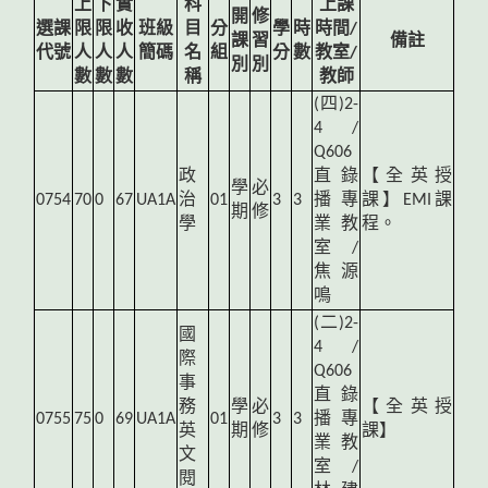
上
下
實
科
上課
開
修
選課
限
限
收
班級
目
分
學
時
時間/
課
習
備註
代號
人
人
人
簡碼
名
組
分
數
教室/
別
別
數
數
數
稱
教師
(
四)2-
4 /
Q606
政
直錄
【全英授
學
必
0754
70
0
67
UA1A
治
01
3
3
播專
課】EMI課
期
修
學
業教
程。
室 /
焦源
鳴
(
二)2-
國
4 /
際
Q606
事
直錄
務
學
必
【全英授
0755
75
0
69
UA1A
01
3
3
播專
英
期
修
課】
業教
文
室 /
閱