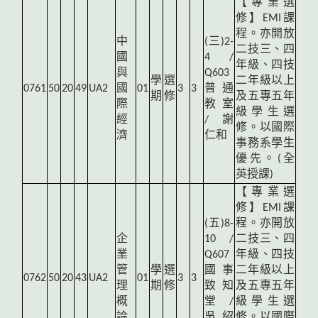
【專業選
修】EMI課
程。亦開放
中
(
三)2-
二技三、四
國
4 /
年級、四技
與
Q603
學
選
二年級以上
0761
50
20
49
UA2
國
01
3
3
普通
期
修
及五專五年
際
教室
級學生選
經
/ 謝
修。以國際
濟
仁和
事務系學生
優先。(全
英授課)
【專業選
修】EMI課
(
五)8-
程。亦開放
企
10 /
二技三、四
業
Q607
年級、四技
管
學
選
國事
二年級以上
0762
50
20
43
UA2
01
3
3
理
期
修
致知
及五專五年
概
堂 /
級學生選
論
吳紹
修。以國際