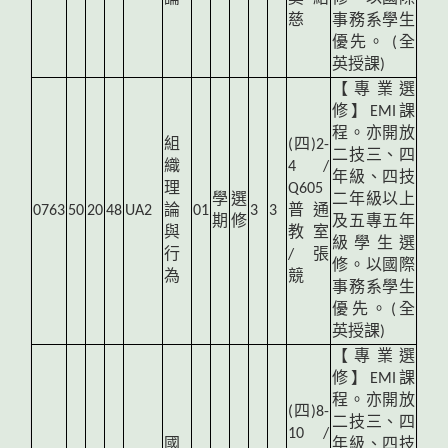
慈
事務系學生
優先。 (全
英授課)
【專業選
修】EMI課
程。亦開放
組
(
四)2-
二技三、四
織
4 /
年級、四技
理
Q605
學
選
二年級以上
0763
50
20
48
UA2
論
01
3
3
普通
期
修
及五專五年
與
教室
級學生選
行
/ 張
修。以國際
為
競
事務系學生
優先。(全
英授課)
【專業選
修】EMI課
程。亦開放
(
四)8-
二技三、四
10 /
國
年級、四技