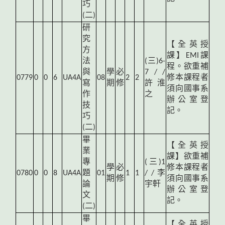
巧
(二)
研
究
【全英授
方
課】EMI課
法
(
三)6-
程。欲重補
與
學
必
7 / /
0779
0
0
6
UA4A
08
2
2
修本課程者
寫
期
修
許淮
須向國事系
作
之
辦公室登
技
記。
巧
(二)
畢
【全英授
業
課】欲重補
專
(
三)1
學
必
修本課程者
0780
0
0
8
UA4A
題
01
1
1
/ / 李
期
修
須向國事系
論
宇軒
辦公室登
文
記。
(二)
畢
【全英授