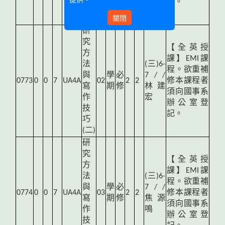
記。
巧
關閉
(二)
研
究
【全英授
方
課】EMI課
法
(
三)6-
程。欲重補
與
學
必
7 / /
0773
0
0
7
UA4A
02
2
2
修本課程者
寫
期
修
林建
須向國事系
作
宏
辦公室登
技
記。
巧
(二)
研
究
【全英授
方
課】EMI課
法
(
三)6-
程。欲重補
與
學
必
7 / /
0774
0
0
7
UA4A
03
2
2
修本課程者
寫
期
修
焦源
須向國事系
作
鳴
辦公室登
技