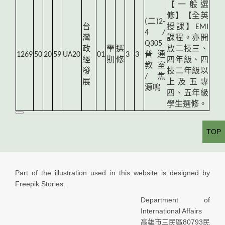
【一般選
修】【全英
(
二)2-
台
授課】EMI
4 /
灣
課程。亦開
Q305
政
學
選
放二技三、
1269
50
20
59
UA20
01
3
3
普通
經
期
修
四年級、四
教室
發
技二年級以
/ 焦
展
上及五專
源鳴
四、五年級
學生選修。
TOP
Part of the illustration used in this website is designed by
Freepik Stories.
Department of
International Affairs
高雄市三民區80793民