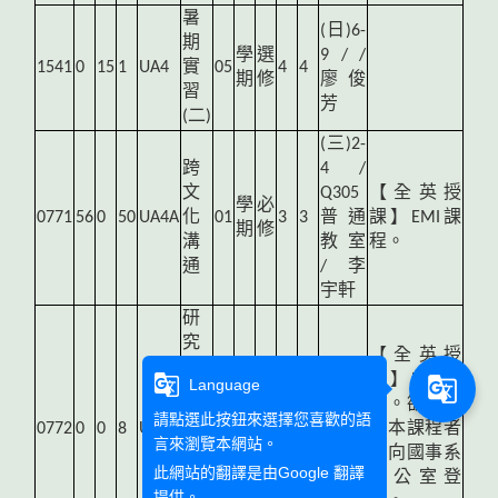
暑
(
日)6-
期
學
選
9 / /
1541
0
15
1
UA4
實
05
4
4
期
修
廖俊
習
芳
(二)
(
三)2-
跨
4 /
文
Q305
【全英授
學
必
0771
56
0
50
UA4A
化
01
3
3
普通
課】EMI課
期
修
溝
教室
程。
通
/ 李
宇軒
研
究
【全英授
方
g_translate
課】EMI課
g_translate
Language
法
(
三)6-
程。欲重補
與
學
必
7 / /
請點選此按鈕來選擇您喜歡的語
0772
0
0
8
UA4A
01
2
2
修本課程者
寫
期
修
李宇
言來瀏覽本網站。
須向國事系
作
軒
此網站的翻譯是由
Google 翻譯
辦公室登
技
提供。