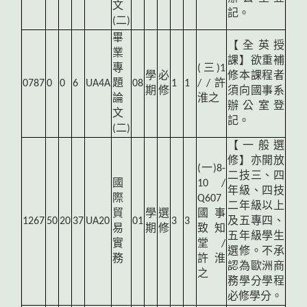
文
記。
(二)
畢
【全英授
業
課】欲重補
專
(
三)1
學
必
修本課程者
0787
0
0
6
UA4A
題
08
1
1
/ / 許
期
修
須向國事系
論
淮之
辦公室登
文
記。
(二)
【一般選
修】亦開放
(
一)8-
二技三、四
國
10 /
年級、四技
際
Q607
二年級以上
貿
學
選
國事
1267
50
20
37
UA20
01
3
3
及五專四、
易
期
修
致知
五年級學生
實
堂 /
選修。不承
務
許淮
認為歐洲商
之
務學分學程
必修學分。