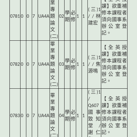
業
課】欲重補
專
(
三)1
學
必
修本課程者
0781
0
0
7
UA4A
題
02
1
1
/ / 林
期
修
須向國事系
論
建宏
辦公室登
文
記。
(二)
畢
【全英授
業
課】欲重補
專
(
三)1
學
必
修本課程者
0782
0
0
7
UA4A
題
03
1
1
/ / 焦
期
修
須向國事系
論
源鳴
辦公室登
文
記。
(二)
(
三)1
畢
/
【全英授
業
Q607
課】欲重補
專
學
必
國事
修本課程者
0783
0
0
7
UA4A
題
04
1
1
期
修
致知
須向國事系
論
堂 /
辦公室登
文
謝仁
記。
(二)