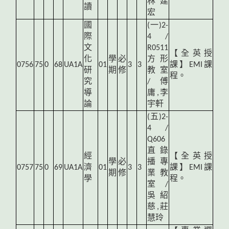
林建
讀
宏
國
(
一)2-
際
4 /
文
R0511
【全英授
化
學
必
方形
0756
75
0
68
UA1A
01
3
3
課】EMI課
研
期
修
教室
程。
究
/ 傅
導
庸,李
論
宇軒
(
五)2-
4 /
Q606
直錄
經
【全英授
學
必
播專
0757
75
0
69
UA1A
濟
01
3
3
課】EMI課
期
修
業教
學
程。
室 /
吳紹
慈,莊
慧玲