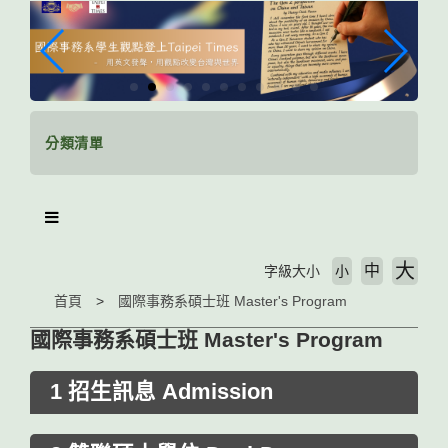
跳
到
主
要
內
容
區
分類清單
塊
大
中
字級大小
小
首頁
國際事務系碩士班 Master's Program
國際事務系碩士班 Master's Program
1 招生訊息 Admission