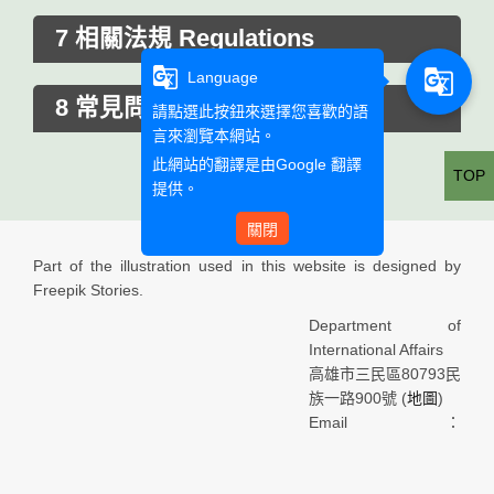
7 相關法規 Regulations
g_translate
g_translate
Language
8 常見問題 Q&A
請點選此按鈕來選擇您喜歡的語
言來瀏覽本網站。
此網站的翻譯是由
Google 翻譯
TOP
提供。
關閉
Part of the illustration used in this website is designed by
Freepik Stories.
Department of
International Affairs
高雄市三民區80793民
族一路900號 (
地圖
)
Email：