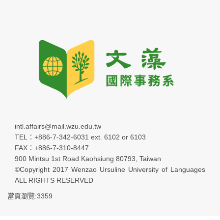
intl.affairs@mail.wzu.edu.tw
TEL：+886-7-342-6031 ext. 6102 or 6103
FAX：+886-7-310-8447
900 Mintsu 1st Road Kaohsiung 80793, Taiwan
©Copyright 2017 Wenzao Ursuline University of Languages
ALL RIGHTS RESERVED
當頁瀏覽:3359