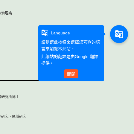
政治理論
g_translate
g_translate
Language
請點選此按鈕來選擇您喜歡的語
言來瀏覽本網站。
此網站的翻譯是由
Google 翻譯
提供。
關閉
域研究所博士
經研究、區域研究