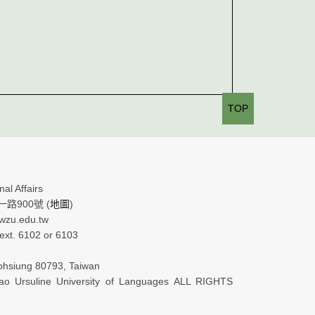
TOP
al Affairs
路900號 (
地圖
)
.wzu.edu.tw
xt. 6102 or 6103
ohsiung 80793, Taiwan
o Ursuline University of Languages ALL RIGHTS