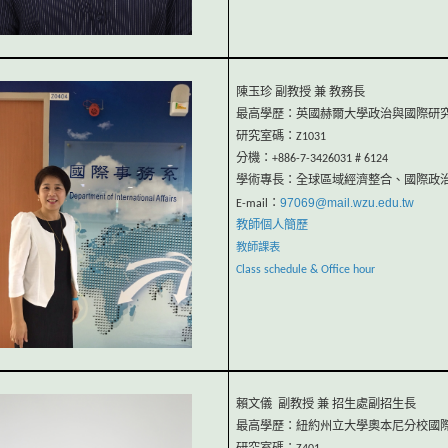
陳玉珍 副教授
兼 教務長
最高學歷：英國赫爾大學政治與國際研
研究室碼：Z1031
分機：+886-7-3426031 # 6124
學術專長：全球區域經濟整合、國際政
97069@mail.wzu.edu.tw
E-mail：
教師個人簡歷
教師課表
Class schedule & Office hour
賴文儀 副教授 兼 招生處副招生長
最高學歷：紐約州立大學奧本尼分校國