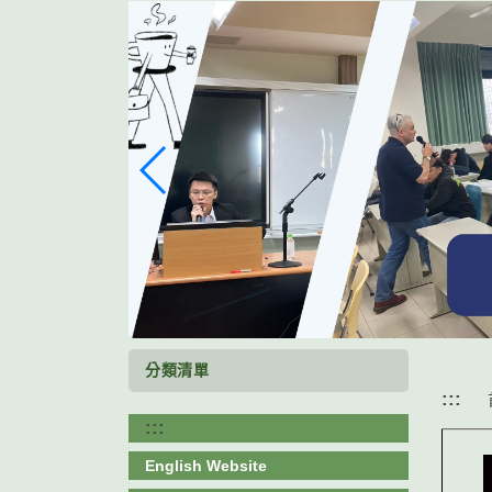
跳
到
主
要
內
容
區
塊
分類清單
:::
:::
English Website