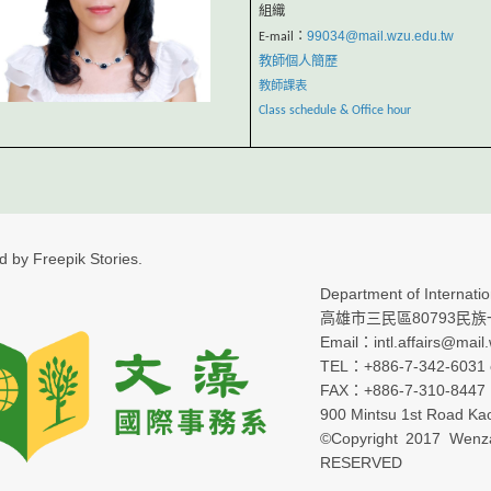
組織
99034@mail.wzu.edu.tw
E-mail：
教師個人簡歷
教師課表
Class schedule & Office hour
ed by Freepik Stories.
Department of Internation
高雄市三民區80793民族一
Email：intl.affairs@mail
TEL：+886-7-342-6031 e
FAX：+886-7-310-8447
900 Mintsu 1st Road Ka
©Copyright 2017 Wenza
RESERVED