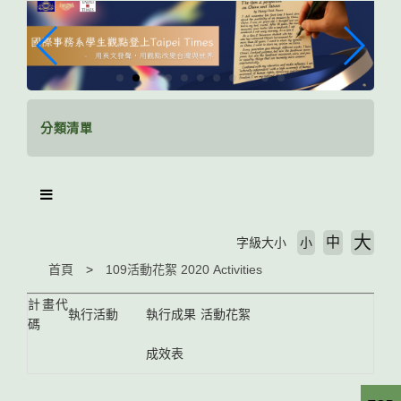
跳
到
主
要
內
容
區
分類清單
塊
大
中
字級大小
小
首頁
109活動花絮 2020 Activities
計畫代
執行活動
執行成果
活動花絮
碼
成效表