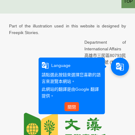
TOP
Part of the illustration used in this website is designed by
Freepik Stories.
Department of
International Affairs
高雄市三民區80793民
族一路900號 (
地圖
)
g_translate
g_translate
Language
Email：
請點選此按鈕來選擇您喜歡的語
言來瀏覽本網站。
此網站的翻譯是由
Google 翻譯
提供。
關閉