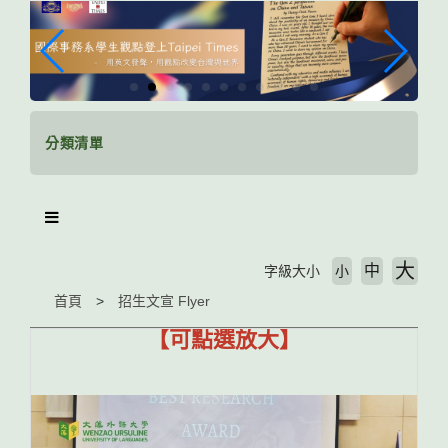
跳
到
主
要
內
容
區
分類清單
塊
大
中
字級大小
小
首頁
招生文宣 Flyer
【可點選放大】