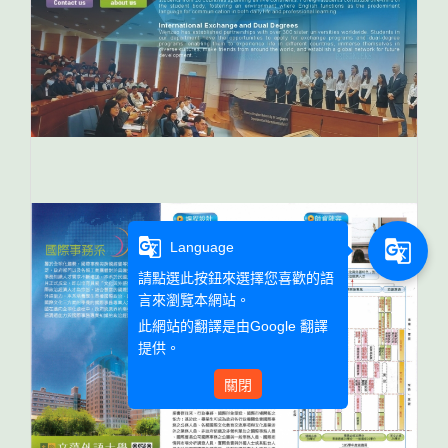
g_translate
g_translate
Language
請點選此按鈕來選擇您喜歡的語
言來瀏覽本網站。
此網站的翻譯是由
Google 翻譯
提供。
關閉