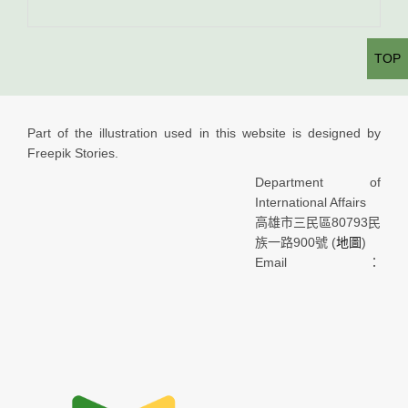
TOP
Part of the illustration used in this website is designed by
Freepik Stories.
Department of
International Affairs
高雄市三民區80793民
族一路900號 (
地圖
)
Email：