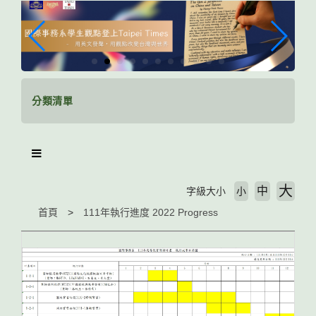
跳
到
主
要
內
容
區
分類清單
塊
大
中
字級大小
小
首頁
111年執行進度 2022 Progress