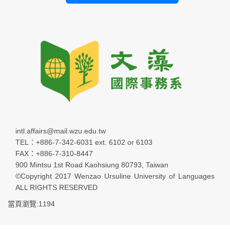
intl.affairs@mail.wzu.edu.tw
TEL：+886-7-342-6031 ext. 6102 or 6103
FAX：+886-7-310-8447
900 Mintsu 1st Road Kaohsiung 80793, Taiwan
©Copyright 2017 Wenzao Ursuline University of Languages
ALL RIGHTS RESERVED
當頁瀏覽:1194