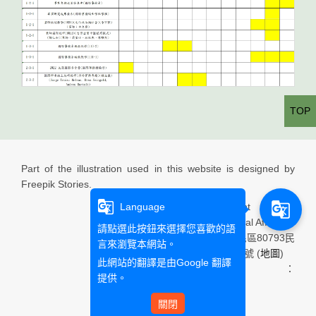
TOP
Part of the illustration used in this website is designed by
Freepik Stories.
g_translate
g_translate
Department of
Language
International Affairs
請點選此按鈕來選擇您喜歡的語
高雄市三民區80793民
言來瀏覽本網站。
族一路900號 (
地圖
)
此網站的翻譯是由
Google 翻譯
Email：
提供。
關閉