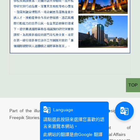
TOP
g_translate
g_translate
Language
Part of the illustration used in this website is designed by
Freepik Stories.
請點選此按鈕來選擇您喜歡的語
言來瀏覽本網站。
Department of
此網站的翻譯是由
Google 翻譯
International Affairs