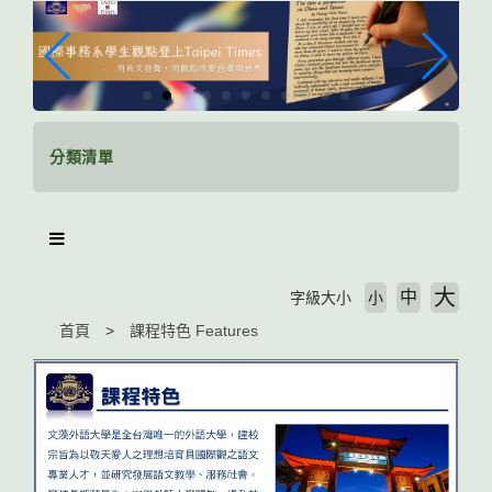
跳
到
主
要
內
容
區
分類清單
塊
大
中
字級大小
小
首頁
課程特色 Features