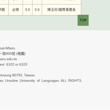
學期
必修
3.0
3.0
陳玉珍/國際事務系
TOP
al Affairs
路900號 (
地圖
)
.wzu.edu.tw
xt. 6102 or 6103
ohsiung 80793, Taiwan
o Ursuline University of Languages ALL RIGHTS