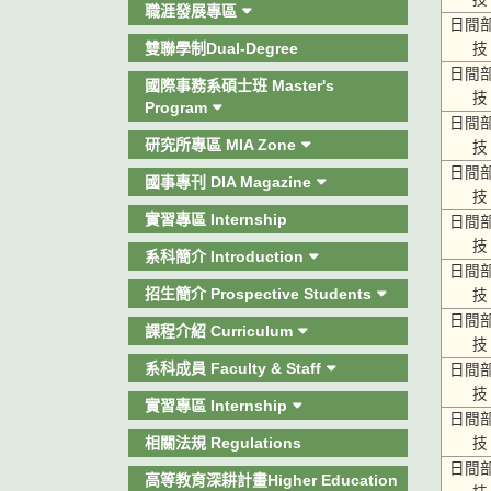
職涯發展專區
日間
雙聯學制Dual-Degree
技
日間
國際事務系碩士班 Master's
技
Program
日間
研究所專區 MIA Zone
技
日間
國事專刊 DIA Magazine
技
實習專區 Internship
日間
技
系科簡介 Introduction
日間
招生簡介 Prospective Students
技
日間
課程介紹 Curriculum
技
系科成員 Faculty & Staff
日間
技
實習專區 Internship
日間
相關法規 Regulations
技
日間
高等教育深耕計畫Higher Education