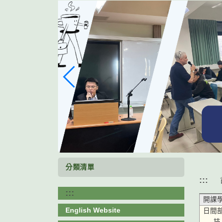
跳
到
主
要
內
容
區
塊
分類清單
:::
:::
開課
English Website
日間
技