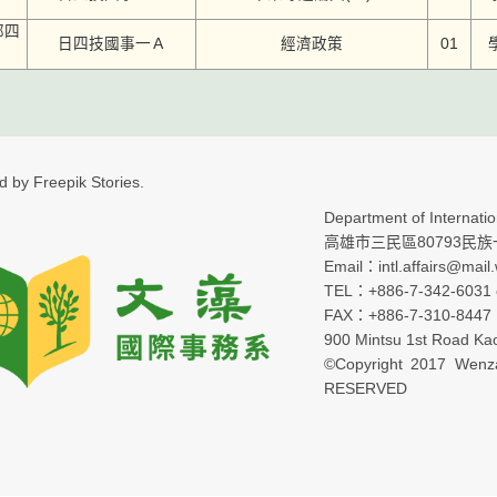
部四
日四技國事一Ａ
經濟政策
01
ed by Freepik Stories.
Department of Internation
高雄市三民區80793民族一
Email：intl.affairs@mail
TEL：+886-7-342-6031 e
FAX：+886-7-310-8447
900 Mintsu 1st Road Ka
©Copyright 2017 Wenza
RESERVED