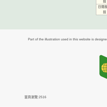
技
日間
技
Part of the illustration used in this website is design
當頁瀏覽:2516