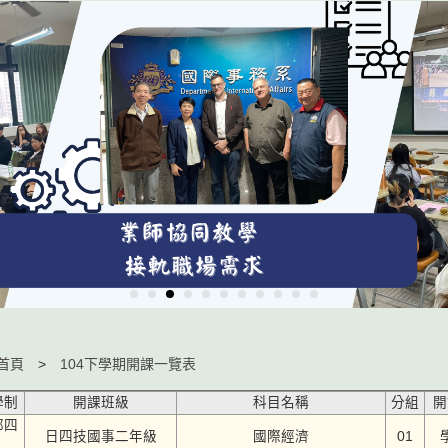
首頁
104下學期開課一覽表
學制
開課班級
科目名稱
分組
開
部四
日四技國事二年級
國際經濟
01