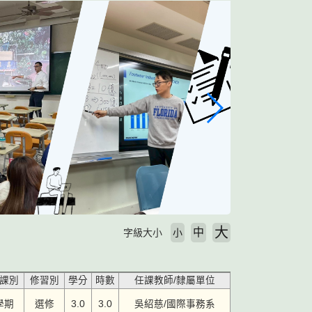
大
中
字級大小
小
課別
修習別
學分
時數
任課教師/隸屬單位
學期
選修
3.0
3.0
吳紹慈/國際事務系