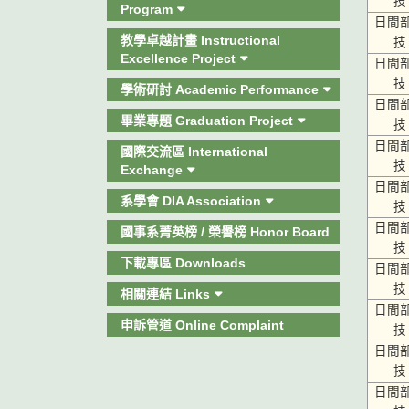
技
Program
日間
教學卓越計畫 Instructional
技
Excellence Project
日間
技
學術研討 Academic Performance
日間
畢業專題 Graduation Project
技
日間
國際交流區 International
技
Exchange
日間
系學會 DIA Association
技
日間
國事系菁英榜 / 榮譽榜 Honor Board
技
下載專區 Downloads
日間
技
相關連結 Links
日間
申訴管道 Online Complaint
技
日間
技
日間