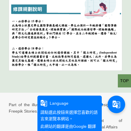
TOP
g_translate
g_translate
Language
Part of the illustration used in this website is designed by
Freepik Stories.
請點選此按鈕來選擇您喜歡的語
言來瀏覽本網站。
Department of
此網站的翻譯是由
Google 翻譯
International Affairs