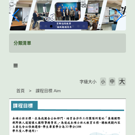
跳
到
主
要
內
容
區
分類清單
塊
大
中
字級大小
小
首頁
課程目標 Aim