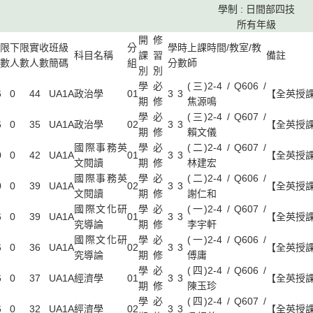
學制 : 日間部四技
所有年級
開
修
限
下限
實收
班級
分
學
時
上課時間/教室/教
科目名稱
課
習
備註
數
人數
人數
簡碼
組
分
數
師
別
別
學
必
(三)2-4 / Q606 /
6
0
44
UA1A
政治學
01
3
3
【全英授課
期
修
焦源鳴
學
必
(三)2-4 / Q607 /
6
0
35
UA1A
政治學
02
3
3
【全英授課
期
修
賴文儀
國際事務英
學
必
(二)2-4 / Q607 /
0
0
42
UA1A
01
3
3
【全英授
文閱讀
期
修
林建宏
國際事務英
學
必
(二)2-4 / Q606 /
0
0
39
UA1A
02
3
3
【全英授
文閱讀
期
修
謝仁和
國際文化研
學
必
(一)2-4 / Q607 /
6
0
39
UA1A
01
3
3
【全英授課
究導論
期
修
李宇軒
國際文化研
學
必
(一)2-4 / Q606 /
6
0
36
UA1A
02
3
3
【全英授課
究導論
期
修
傅庸
學
必
(四)2-4 / Q606 /
6
0
37
UA1A
經濟學
01
3
3
【全英授課
期
修
陳玉珍
學
必
(四)2-4 / Q607 /
6
0
32
UA1A
經濟學
02
3
3
【全英授課