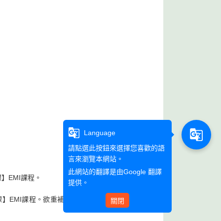
g_translate
g_translate
Language
請點選此按鈕來選擇您喜歡的語
言來瀏覽本網站。
此網站的翻譯是由
Google 翻譯
】EMI課程。
提供。
課】EMI課程。欲重補修本課程者須向國事系辦公室登
關閉