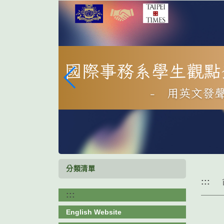
跳
到
主
要
內
容
區
塊
分類清單
:::
:::
English Website