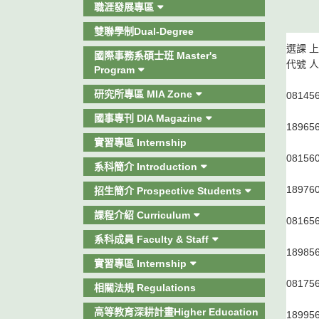
職涯發展專區
雙聯學制Dual-Degree
選課
上
國際事務系碩士班 Master's
代號
人
Program
研究所專區 MIA Zone
0814
5
國事專刊 DIA Magazine
1896
5
實習專區 Internship
0815
6
系科簡介 Introduction
1897
6
招生簡介 Prospective Students
課程介紹 Curriculum
0816
5
系科成員 Faculty & Staff
1898
5
實習專區 Internship
0817
5
相關法規 Regulations
高等教育深耕計畫Higher Education
1899
5