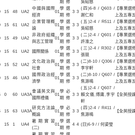
期
修
吳紹慈
中國與國際
學
選
(四)6-8 / Q603 /
【專業選
0
15
48
UA2
01
3
3
經濟
期
修
謝仁和
上及五專五
企業管理概
學
選
(五)2-4 / R511 /
【專業選
0
15
61
UA2
01
3
3
論
期
修
吳紹慈
上及五專五
非政府組織
學
選
(二)2-4 / Q601 /
【專業選
0
15
49
UA2
01
3
3
與志工管理
期
修
許淮之
上及五專
學
選
(三)2-4 / R302 /
【專業選
0
15
61
UA2
國際關係
01
3
3
期
修
張競
上及五專五
文化政治與
學
選
(二)8-10 / Q306 /
【專業選
0
15
52
UA2
01
3
3
社會
期
修
李宇軒
上及五專五
國際政治經
學
選
(二)8-10 / Q607 /
【專業選
0
15
46
UA3
01
3
3
濟學
期
修
焦源鳴
上及五專五
(五)2-4 / Q607 /
會議英文與
學
必
6
0
60
UA3A
01
3
3
賴文儀,傅庸,李宇
【全英授課
國際禮儀
期
修
軒
研究方法論
學
必
(四)2-4 / R411 /
6
15
63
UA3A
01
3
3
【全英授課
概論
期
修
焦源鳴
暑期實習
學
選
15
1
UA4
01
4
4
(日)6-9 / / 何姿瑩
(二)
期
修
暑期實習
學
選