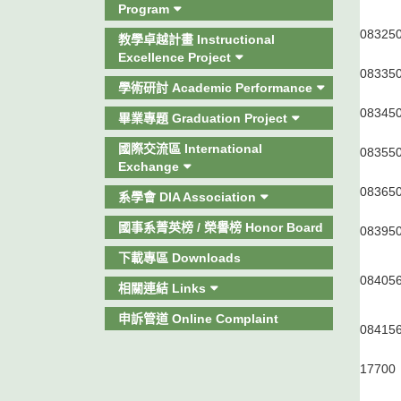
Program
0832
5
教學卓越計畫 Instructional
Excellence Project
0833
5
學術研討 Academic Performance
0834
5
畢業專題 Graduation Project
國際交流區 International
0835
5
Exchange
0836
5
系學會 DIA Association
國事系菁英榜 / 榮譽榜 Honor Board
0839
5
下載專區 Downloads
0840
5
相關連結 Links
申訴管道 Online Complaint
0841
5
1770
0