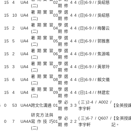
15
4
UA4
02
4
4
(日)6-9 / / 吳紹慈
(二)
期
修
暑期實習
學
選
15
10
UA4
03
4
4
(日)6-9 / / 吳紹慈
(二)
期
修
暑期實習
學
選
15
2
UA4
04
4
4
(日)6-9 / / 梅馨云
(二)
期
修
暑期實習
學
選
15
5
UA4
05
4
4
(日)6-9 / / 郭雅惠
(二)
期
修
暑期實習
學
選
15
2
UA4
06
4
4
(日)6-9 / / 焦源鳴
(二)
期
修
暑期實習
學
選
15
3
UA4
07
4
4
(日)6-9 / / 黃翠玲
(二)
期
修
暑期實習
學
選
15
6
UA4
08
4
4
(日)6-9 / / 賴文儀
(二)
期
修
暑期實習
學
選
15
4
UA4
09
4
4
(日)1-4 / / 林建宏
(二)
期
修
學
必
(三)2-4 / A002 /
6
0
53
UA4A
跨文化溝通
01
3
3
【全英授課
期
修
李宇軒
研究方法與
學
必
(三)6-7 / Q607 /
【全英授
0
7
UA4A
寫作技巧
01
2
2
期
修
李宇軒
記。
(二)