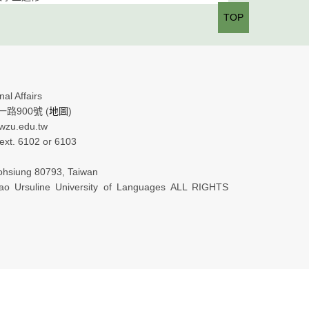
TOP
al Affairs
路900號 (
地圖
)
.wzu.edu.tw
xt. 6102 or 6103
ohsiung 80793, Taiwan
o Ursuline University of Languages ALL RIGHTS