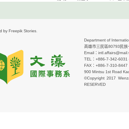
ed by Freepik Stories.
Department of Internation
高雄市三民區80793民族一
Email：intl.affairs@mail
TEL：+886-7-342-6031 e
FAX：+886-7-310-8447
900 Mintsu 1st Road Ka
©Copyright 2017 Wenza
RESERVED