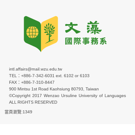
intl.affairs@mail.wzu.edu.tw
TEL：+886-7-342-6031 ext. 6102 or 6103
FAX：+886-7-310-8447
900 Mintsu 1st Road Kaohsiung 80793, Taiwan
©Copyright 2017 Wenzao Ursuline University of Languages
ALL RIGHTS RESERVED
當頁瀏覽:1349