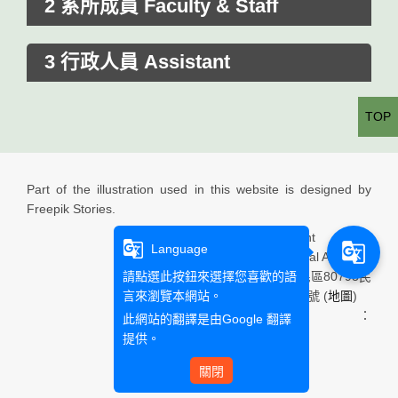
2 系所成員 Faculty & Staff
3 行政人員 Assistant
TOP
Part of the illustration used in this website is designed by
Freepik Stories.
Department of
g_translate
g_translate
Language
International Affairs
請點選此按鈕來選擇您喜歡的語
高雄市三民區80793民
言來瀏覽本網站。
族一路900號 (
地圖
)
Email：
此網站的翻譯是由
Google 翻譯
提供。
關閉