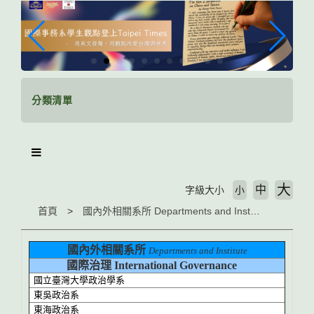
跳
到
主
要
內
容
區
分類清單
塊
大
中
字級大小
小
首頁
國內外相關系所 Departments and Institute
國內外相關系所
Departments and Institute
國際治理 International Governance
國立臺灣大學政治學系
東吳政治系
東海政治系