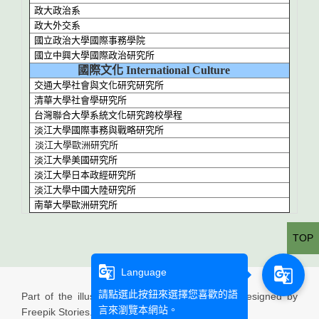
政大政治系
政大外交系
國立政治大學國際事務學院
國立中興大學國際政治研究所
國際文化 International Culture
交通大學社會與文化研究研究所
清華大學社會學研究所
台灣聯合大學系統文化研究跨校學程
淡江大學國際事務與戰略研究所
淡江大學歐洲研究所
淡江大學美國研究所
淡江大學日本政經研究所
淡江大學中國大陸研究所
南華大學歐洲研究所
TOP
g_translate
g_translate
Language
請點選此按鈕來選擇您喜歡的語
Part of the illustration used in this website is designed by
言來瀏覽本網站。
Freepik Stories.