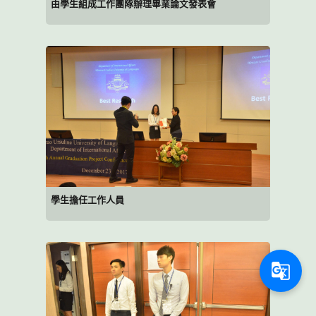
由學生組成工作團隊辦理畢業論文發表會
學生擔任工作人員
g_translate