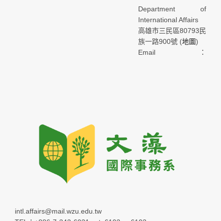
Department of
International Affairs
高雄市三民區80793民
族一路900號 (
地圖
)
Email：
intl.affairs@mail.wzu.edu.tw