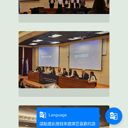
g_translate
g_translate
Language
請點選此按鈕來選擇您喜歡的語