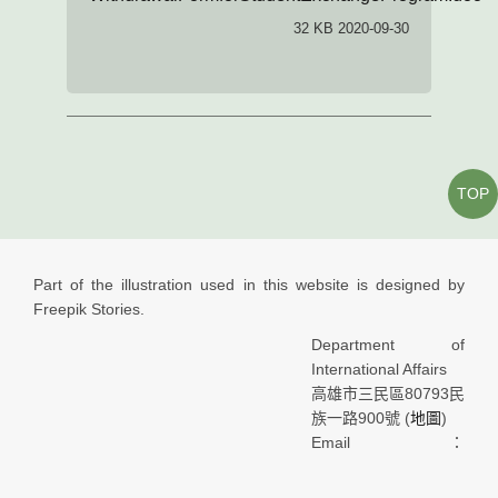
32 KB 2020-09-30
TOP
Part of the illustration used in this website is designed by
Freepik Stories.
Department of
International Affairs
高雄市三民區80793民
族一路900號 (
地圖
)
Email：