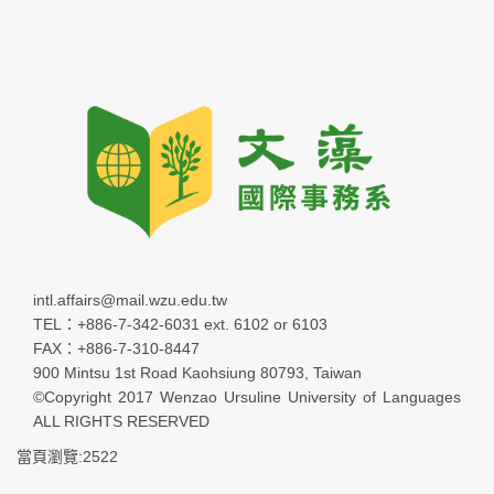
intl.affairs@mail.wzu.edu.tw
TEL：+886-7-342-6031 ext. 6102 or 6103
FAX：+886-7-310-8447
900 Mintsu 1st Road Kaohsiung 80793, Taiwan
©Copyright 2017 Wenzao Ursuline University of Languages
ALL RIGHTS RESERVED
當頁瀏覽:2522