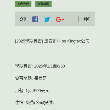
系內公告
實習專區
分享
列印
[2025
]
Hilos Kingtex
學期實習
墨西哥
公司
: 2025
2/1
6/30
學期實習
年
至
:
實習地點
墨西哥
:
500
月薪
每月
美元
:
(
)
住宿
免費
公司提供