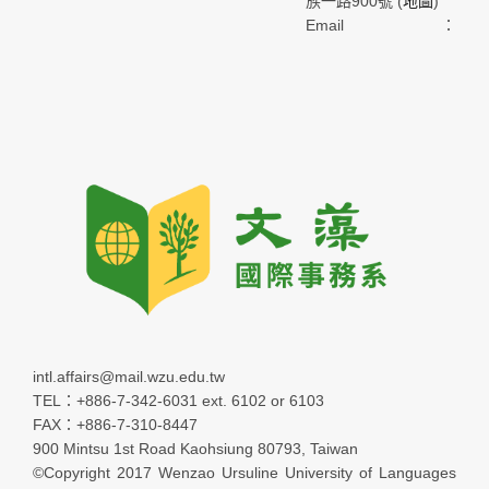
族一路900號 (
地圖
)
Email：
intl.affairs@mail.wzu.edu.tw
TEL：+886-7-342-6031 ext. 6102 or 6103
FAX：+886-7-310-8447
900 Mintsu 1st Road Kaohsiung 80793, Taiwan
©Copyright 2017 Wenzao Ursuline University of Languages