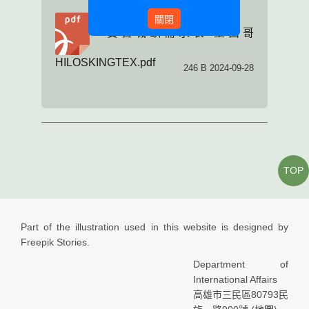
關閉
實習職缺需求表-墨西哥
HILOSKINGTEX.pdf
246 B 2024-09-28
TOP
Part of the illustration used in this website is designed by
Freepik Stories.
Department of
International Affairs
高雄市三民區80793民