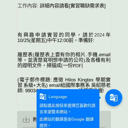
:
[
]
工作內容
詳細內容請看
實習職缺需求表
有興趣申請實習的同學，請於
年
2024
10/25(
)
12:00
:
星期五
中午
前，準備好
.
.email
履歷表
履歷表上要有你的相片
手機
(
等，並清楚寫明想申請的公司
)
及各種有利
的證明文件，
掃描成
[
一份
PDF]
(
:
Hilos Kingtex
電子郵件標題
應徵
學期實
+
) email
習
系級
大名
給國際事務系
吳紹慈老
:
99034@mail.wzu.edu.tw
師
逾時不收喔
!
g_translate
g_translate
Language
請點選此按鈕來選擇您喜歡的語
言來瀏覽本網站。
此網站的翻譯是由
Google 翻譯
附件下載
提供。